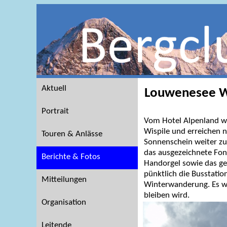
Aktuell
Louwenesee W
Portrait
Vom Hotel Alpenland wan
Wispile und erreichen 
Touren & Anlässe
Sonnenschein weiter zu
das ausgezeichnete Fond
Berichte & Fotos
Handorgel sowie das ge
pünktlich die Busstatio
Mitteilungen
Winterwanderung. Es wa
bleiben wird.
Organisation
Leitende