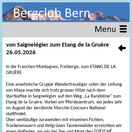
von Saignelégier zum Etang de la Gruère
26.05.2026
In die Franches-Montagnes, Freiberge, zum ETANG DE LA
GRUÈRE
Eine ansehnliche Gruppe Wanderfreudiger unter der Leitung
von Maya machte sich trotz grosser Hitze nach dem
Startkaffee in Saignelégier auf den Weg „La Randoline“ zum
Etang de la Gruère. Vorbei am Pferdezentrum, wo jedes Jahr
im August der berühmte Marché-Concours National
stattfindet.
Über weitläufige Juraweiden mit einzelnen Fichten,
Trockenmauern und tiefgrünen Tannenwälder erreichten wir
einen Hofladen, wo wir bei Tee und Most den TOÉTCHÉ