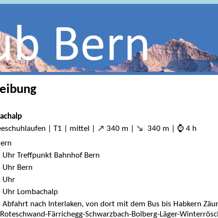
eibung
achalp
eschuhlaufen | T1 | mittel | ↗ 340 m | ↘ 340 m | ⌚ 4 h
ern
 Uhr Treffpunkt Bahnhof Bern
 Uhr Bern
 Uhr
0 Uhr Lombachalp
 Abfahrt nach Interlaken, von dort mit dem Bus bis Habkern Zäu
 Roteschwand-Färrichegg-Schwarzbach-Bolberg-Läger-Winterrös