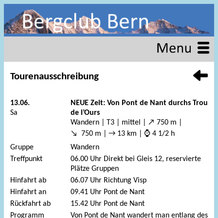
Tourenausschreibung
13.06.
NEUE Zeit: Von Pont de Nant durchs Trou
Sa
de l’Ours
Wandern | T3 | mittel | ↗ 750 m |
↘ 750 m | → 13 km | ⌚ 4 1/2 h
Gruppe
Wandern
Treffpunkt
06.00 Uhr Direkt bei Gleis 12, reservierte
Plätze Gruppen
Hinfahrt ab
06.07 Uhr Richtung Visp
Hinfahrt an
09.41 Uhr Pont de Nant
Rückfahrt ab
15.42 Uhr Pont de Nant
Programm
Von Pont de Nant wandert man entlang des