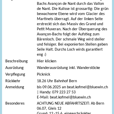
Bachs Avançon de Nant durch das Vallon
de Nant. Die Kulisse ist grossartig: Die grün
bewachsene Ebene wird vom Glacier des
Martinets überragt. Auf der linken Seite
erstreckt sich das Massiv des Grand und
Petit Muveran. Nach der Überquerung des
Avançon-Bachs folgt der Aufstieg zum
Bärenloch. Der schmale Weg wird steiler
und felsiger. Bei exponierten Stellen geben
Seile Halt. Durchs Loch wirds garantiert
eng :)
Beschreibung
Hier klicken
Ausrüstung
Wanderausrüstung inkl. Wanderstöcke
Verpflegung
Picknick
Rückkehr
18.26 Uhr Bahnhof Bern
Anmeldung
bis 09.06.2025 an beat.kofmel@bluewin.ch
| Handy: 079 223 27 53
E-Mail: beat.kofmel@bluewin.ch
Besonderes
ACHTUNG NEUE ABFAHRTSZEIT: Ab Bern
06.07, Gleis 12
Grund: 12.-15.6. eingeschränkter