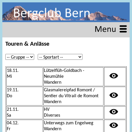
Touren & Anlässe
18.11.
Lützelflüh-Goldbach -
Mi
Neumühle
Wandern
19.11.
Glasmalereipfad Romont /
Do
Sentier du Vitrail de Romont
Wandern
21.11.
HV
Sa
Diverses
04.12.
Unterwegs zum Engelweg
Fr
Wandern